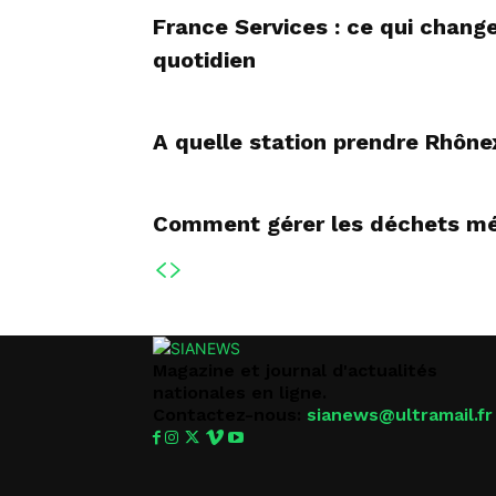
France Services : ce qui chan
quotidien
A quelle station prendre Rhône
Comment gérer les déchets mé
Magazine et journal d'actualités
nationales en ligne.
Contactez-nous:
sianews@ultramail.fr