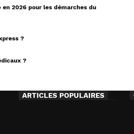
ge en 2026 pour les démarches du
xpress ?
dicaux ?
ARTICLES POPULAIRES
Les blogs de voyage de Marie
Catherine Phanekham nous font
toujours...