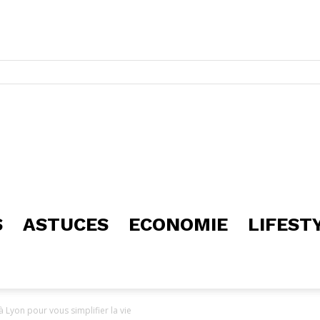
S
ASTUCES
ECONOMIE
LIFEST
 Lyon pour vous simplifier la vie