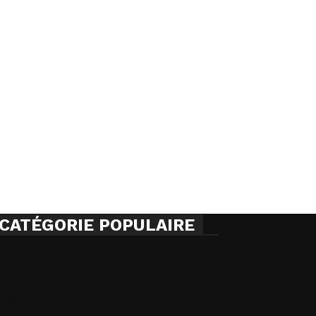
CATÉGORIE POPULAIRE
36
Astuces
27
Actualités
16
Consommation